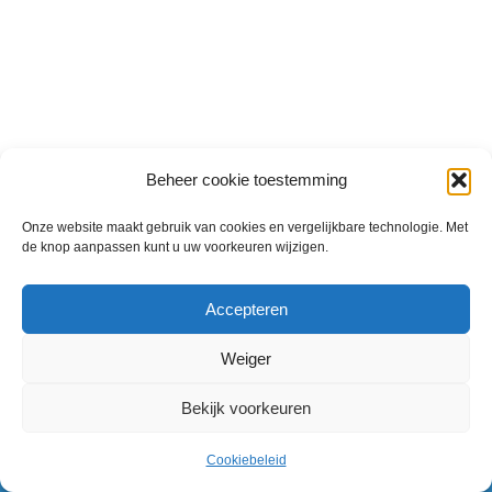
Beheer cookie toestemming
Onze website maakt gebruik van cookies en vergelijkbare technologie. Met
de knop aanpassen kunt u uw voorkeuren wijzigen.
Accepteren
Weiger
Copyright © 2026 R&A Montage | onderdeel van
Uittenbosch
Bekijk voorkeuren
Montage
|
Privacy policy
|
Disclaimer
Cookiebeleid